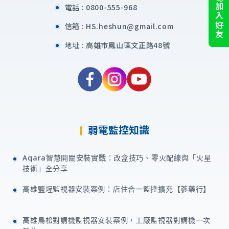
加入好友
電話 :
0800-555-968
信箱 :
HS.heshun@gmail.com
地址 :
高雄市鳳山區文正路48號
弱電監控知識
Aqara智慧開關安裝實戰：改盒技巧、零火配線與「火星
技術」全分享
高雄鹽埕監視器安裝案例：店住合一監控擴充【蔘藥行】
高雄鳥松對講機監視器安裝案例，工廠監視器對講機一次