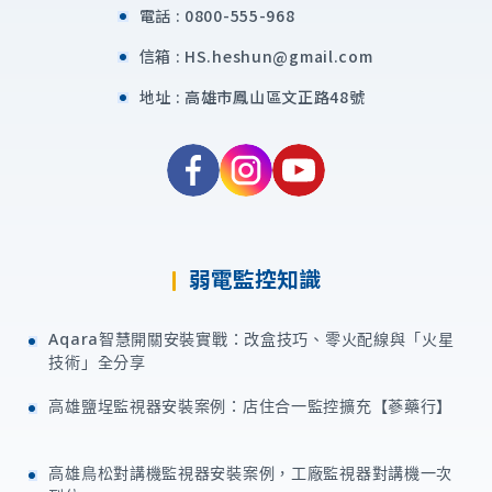
加入好友
電話 :
0800-555-968
信箱 :
HS.heshun@gmail.com
地址 :
高雄市鳳山區文正路48號
弱電監控知識
Aqara智慧開關安裝實戰：改盒技巧、零火配線與「火星
技術」全分享
高雄鹽埕監視器安裝案例：店住合一監控擴充【蔘藥行】
高雄鳥松對講機監視器安裝案例，工廠監視器對講機一次