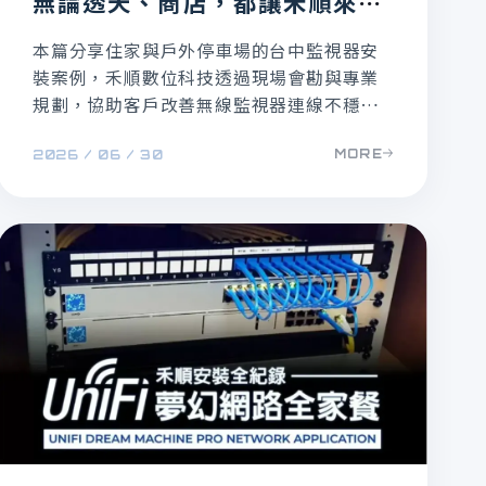
無論透天、商店，都讓禾順來幫
你規劃！
本篇分享住家與戶外停車場的台中監視器安
裝案例，禾順數位科技透過現場會勘與專業
規劃，協助客戶改善無線監視器連線不穩、
舊主機錄影時間不足、老舊鏡頭畫面不清等
MORE
2026 / 06 / 30
問題。從有線監控規劃、部分設備汰換到遠
端連線設定，讓監視系統更穩定、更清楚，
也讓每一分預算都花在刀口上。