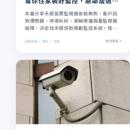
幫你住家裝好監控，惡鄰居退
散！
本篇分享禾順苗栗監視器安裝案例，客戶因
狗便問題、停車糾紛、車輛擦撞與舊監視器
故障，決定找禾順協助規劃監控系統。我們
透過現場會勘了解情況，規劃安排門口雙鏡
MORE
2026 / 06 / 30
頭交叉對照、錄音功能，還有兼顧美觀的線
路拉線施工，讓客戶住家周遭狀況能清楚留
下證據，也讓生活多一份安心保障。