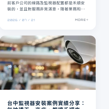
前客戶公司的線路及監視器配置都是禾順安
裝的，並且對服務非常滿意，隨著業務和空
間需求有變化，打算把一樓包裝區改造轉換
MORE
2026 / 07 / 21
為展示區，為了符合展示區的需求，想把原
本安裝的監視器需要拆除並移動位置，而原
本的設備主機也需要更新，因此這次再次找
我們合作，覺得規劃會比較能符合他們的需
求。
台中監視器安裝案例實績分享：