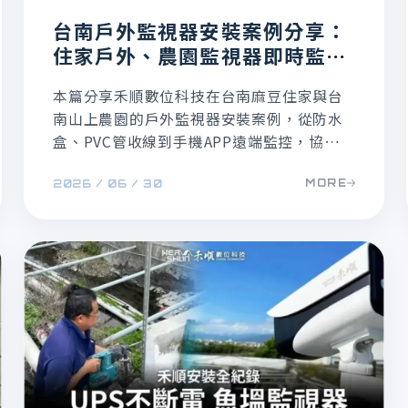
台南戶外監視器安裝案例分享：
住家戶外、農園監視器即時監控
系統
本篇分享禾順數位科技在台南麻豆住家與台
南山上農園的戶外監視器安裝案例，從防水
盒、PVC管收線到手機APP遠端監控，協助客
戶保護住家安全、掌握農園狀況，讓監視器
MORE
2026 / 06 / 30
影像留下最真實的證據。