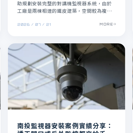
助規劃安裝完整的對講機監視器系統，由於
工廠是兩棟相連的鐵皮建築，空間較為複
雜，禾順專員針對客戶的實際需求整合規劃
MORE
2026 / 07 / 21
監視器對講機，以下提供鳥松對講機安裝整
合監視器規劃重點及完工照供參考。
南投監視器安裝案例實績分享：