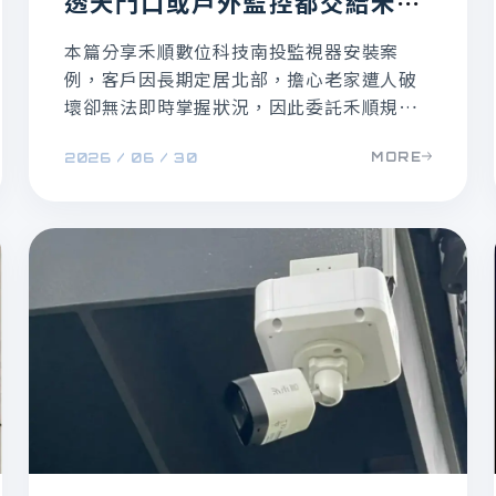
透天門口或戶外監控都交給禾順
來規劃！
本篇分享禾順數位科技南投監視器安裝案
例，客戶因長期定居北部，擔心老家遭人破
壞卻無法即時掌握狀況，因此委託禾順規劃
五百萬畫素監視系統。透過出入口、陽台、
MORE
2026 / 06 / 30
防火巷與易攀爬處的鏡頭配置，再搭配手機
即時監看，讓南投老家的安全多一層守護，
也讓屋主人在外地更安心。