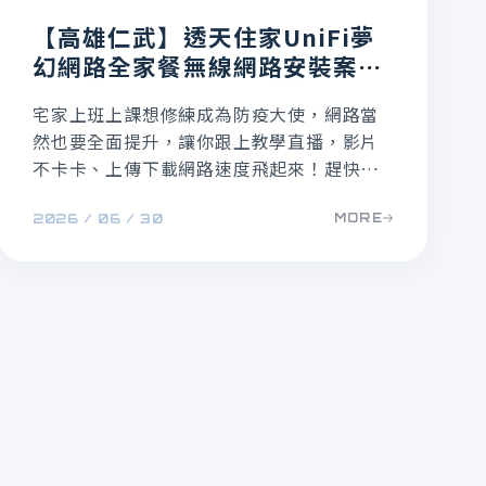
【高雄仁武】透天住家UniFi夢
幻網路全家餐無線網路安裝案例
分享
宅家上班上課想修練成為防疫大使，網路當
然也要全面提升，讓你跟上教學直播，影片
不卡卡、上傳下載網路速度飛起來！趕快跟
著我們一起看 UniFi Dream Machine Pro 安
MORE
2026 / 06 / 30
裝全紀錄吧！