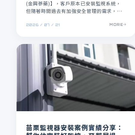
(金興蔘藥)】，客戶原本已安裝監視系統，
但隨著時間過去有加強安全管理的需求，原
本的監視器主機已經裝滿，無法新增鏡頭，
MORE
2026 / 07 / 21
客戶希望能擴充監控範圍，但又不想重做整
套設備或讓線路凌亂外露，因此透過禾順數
位科技尋求專業建議。
苗栗監視器安裝案例實績分享：