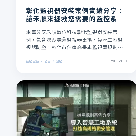
彰化監視器安裝案例實績分享：
讓禾順來拯救您需要的監控系
統！
本篇分享禾順數位科技彰化監視器安裝案
例，包含溪湖老舊監視器更換、員林工地監
視器防盜、彰化市住家高畫素監視器規劃。
透過免費到府估價與現場評估，協助客戶改
MORE
2026 / 06 / 30
善系統故障、影像不清、工地失竊與家人安
全照護問題，讓監控系統真正發揮保護作
用。