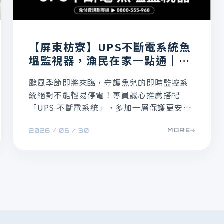
【屏東枋寮】UPS不斷電系統魚
塭監視器，漁民在家一點通｜禾
順安裝全紀錄
颱風季節即將來臨，守護魚兒的即時監控系
統絕對不能輕易停電！專員誠心推薦搭配
「UPS 不斷電系統」，多加一層保護更安
心；搭配手機遠端監控，在家 24 小時也能掌
MORE
2026 / 06 / 30
握漁池最新狀況。