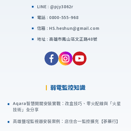
LINE :
@pjy3862r
電話 :
0800-555-968
立即來電
信箱 :
HS.heshun@gmail.com
地址 :
高雄市鳳山區文正路48號
填寫表單
弱電監控知識
加入好友
Aqara智慧開關安裝實戰：改盒技巧、零火配線與「火星
技術」全分享
高雄鹽埕監視器安裝案例：店住合一監控擴充【蔘藥行】