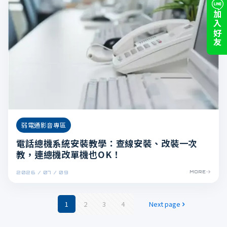
加入好友
弱電通影音專區
電話總機系統安裝教學：查線安裝、改裝一次
教，連總機改單機也OK！
2026 / 07 / 09
MORE
1
2
3
4
Next page