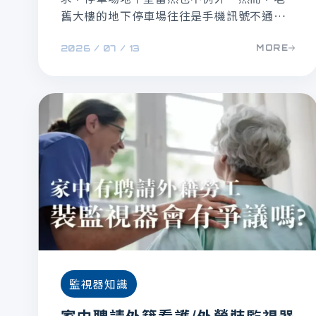
舊大樓的地下停車場往往是手機訊號不通的
區域，平常就很不方便，如果遇到緊急狀況
MORE
2026 / 07 / 13
更可能影響安全。本集弱電通影片就是要來
挑戰處理這個痛點，嘗試在一棟30年舊大樓
面積達數百坪的停車場地下室，DIY建置一套
堪用的Wi-Fi 網路系統，解決手機網路沒訊
號的問題。
監視器知識
家中聘請外籍看護/外勞裝監視器