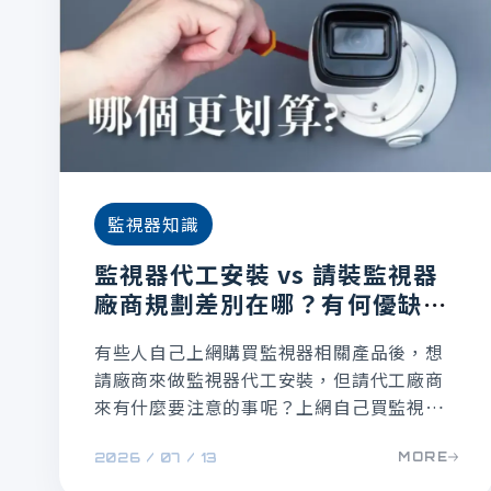
監視器知識
監視器代工安裝 vs 請裝監視器
廠商規劃差別在哪？有何優缺
點？
有些人自己上網購買監視器相關產品後，想
請廠商來做監視器代工安裝，但請代工廠商
來有什麼要注意的事呢？上網自己買監視器
再找代工真的有比較划算嗎？本文說明代工
MORE
2026 / 07 / 13
和全程委任廠商規劃安裝的差異在哪裡，幫
大家分辨該怎麼選擇比較適合自己。