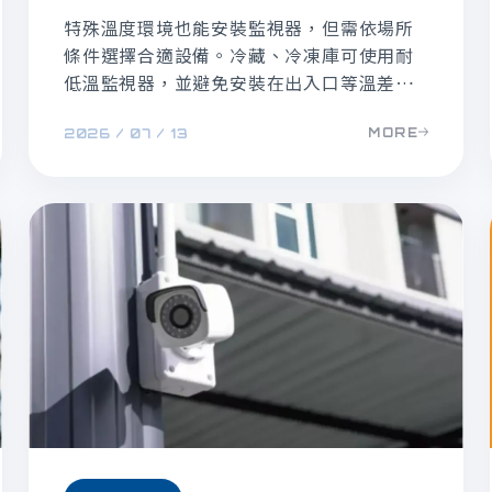
特殊溫度環境也能安裝監視器，但需依場所
條件選擇合適設備。冷藏、冷凍庫可使用耐
低溫監視器，並避免安裝在出入口等溫差過
大的位置；高溫環境則應選用耐高溫攝影
MORE
2026 / 07 / 13
機。防爆監視器適用於煉油廠、化工廠等易
燃易爆場所，但不代表能承受爐內極高溫，
如不確定是否適用，建議詢問專業監視器安
裝廠商，將需求、環境條件說明清楚，請廠
商協助規劃。