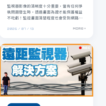
監視器影像的清晰度十分重要，當有任何爭
執問題發生時，透過畫面為證才能保護權益
不吃虧！監控畫面清楚程度也會受到網路傳
輸穩定性影響，而為了使網路傳輸順利會需
MORE
2026 / 07 / 13
要有個介質來幫助，這個傳輸介質就是線
材，監視器線材有哪些？本文和大家介紹常
見的3種網路傳輸線材，簡單說明如何挑選。