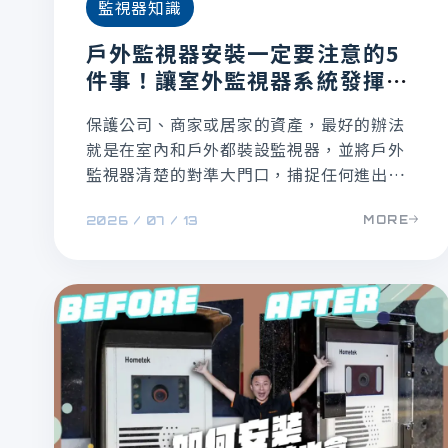
監視器知識
戶外監視器安裝一定要注意的5
件事！讓室外監視器系統發揮作
用
保護公司、商家或居家的資產，最好的辦法
就是在室內和戶外都裝設監視器，並將戶外
監視器清楚的對準大門口，捕捉任何進出的
人口。監視器不能只有裝在室內，不過安裝
MORE
2026 / 07 / 13
室外監視器有些問題要注意，到底如何規劃
比較好，讓本文帶大家了解注意事項。