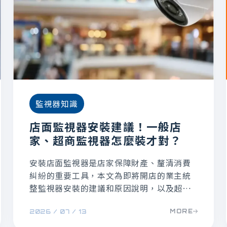
監視器知識
店面監視器安裝建議！一般店
家、超商監視器怎麼裝才對？
安裝店面監視器是店家保障財產、釐清消費
糾紛的重要工具，本文為即將開店的業主統
整監視器安裝的建議和原因說明，以及超商
監視器規劃的3大重點，幫助您建立完善的店
MORE
2026 / 07 / 13
面防護網。