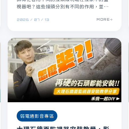
視器吧？這些接頭分別有不同的作用，並不
是所有監視器都適合使用，本文簡單介紹常
MORE
2026 / 07 / 13
見的監視器接頭種類有哪些，以及這些接頭
的差異性。
弱電通影音專區
大理石牆面監視器安裝教學，影