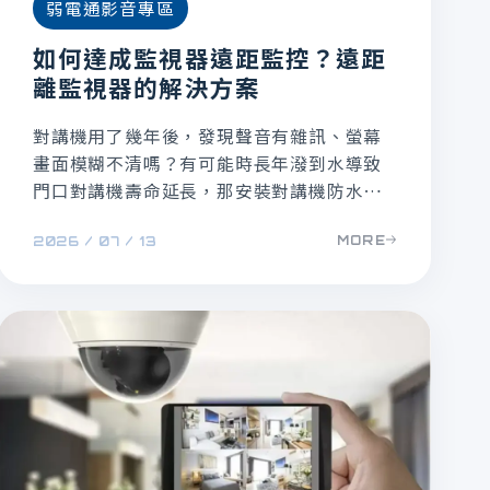
弱電通影音專區
如何達成監視器遠距監控？遠距
離監視器的解決方案
對講機用了幾年後，發現聲音有雜訊、螢幕
畫面模糊不清嗎？有可能時長年潑到水導致
門口對講機壽命延長，那安裝對講機防水盒
這件事就很重要了，快來一起學習安裝對講
MORE
2026 / 07 / 13
機防水盒吧！