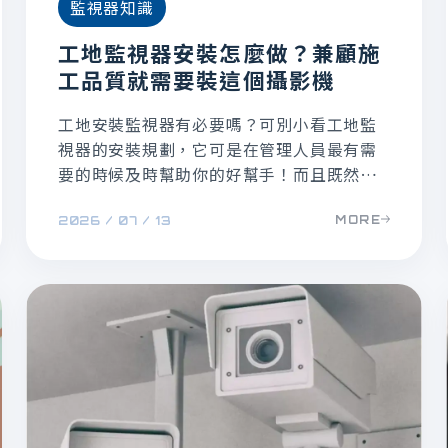
監視器知識
工地監視器安裝怎麼做？兼顧施
工品質就需要裝這個攝影機
工地安裝監視器有必要嗎？可別小看工地監
視器的安裝規劃，它可是在管理人員最有需
要的時候及時幫助你的好幫手！而且既然要
安裝監視器，規劃裝設工程縮時攝影機能達
MORE
2026 / 07 / 13
到兼顧施工品質的最佳效果，本文一一說明
原因。