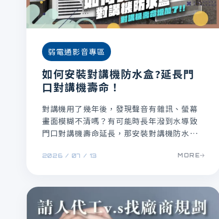
弱電通影音專區
如何安裝對講機防水盒?延長門
口對講機壽命！
對講機用了幾年後，發現聲音有雜訊、螢幕
畫面模糊不清嗎？有可能時長年潑到水導致
門口對講機壽命延長，那安裝對講機防水盒
這件事就很重要了，快來一起學習安裝對講
MORE
2026 / 07 / 13
機防水盒吧！