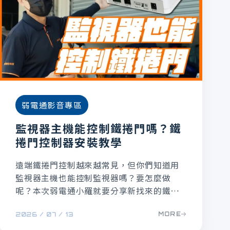
弱電通影音專區
監視器主機能控制鐵捲門嗎？鐵
捲門控制器安裝教學
遠端鐵捲門控制越來越常見，但你們知道用
監視器主機也能控制監視器嗎？要怎麼做
呢？本次弱電通小羅就要分享新找來的鐵捲
門控制器，還跟各位分享如何安裝DIY，快點
MORE
2026 / 07 / 13
看弱電通的教學影片吧！