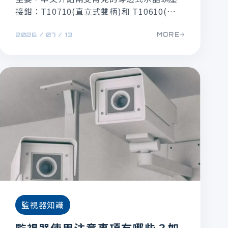
接鉗：T10710(直立式雙柄)和 T10610(輕量
型)，兩支都是美國T3品牌，禾順的工程師也
MORE
2026 / 07 / 13
很常帶著跑工地施工，以下就依照特點與使
用情境，幫大家整理一下兩者的差異與優
勢。
立即來電
填寫表單
監視器知識
監視器使用注意事項有哪些？如