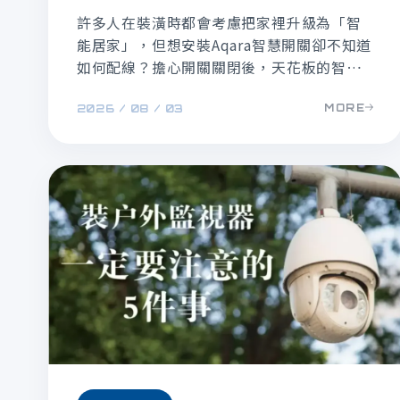
全分享
許多人在裝潢時都會考慮把家裡升級為「智
能居家」，但想安裝Aqara智慧開關卻不知道
如何配線？擔心開關關閉後，天花板的智慧
燈具會直接斷網離線？本文由弱電通影片為
MORE
2026 / 08 / 03
您詳細拆解Aqara歐規開關的改盒補土技巧、
零火線接法，並說明實用的「火星技術」如
何保持智能燈具永遠在線，帶您輕鬆打造絕
佳的居家燈光氛圍！