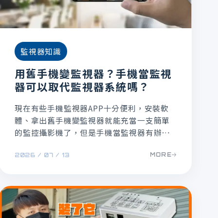
監視器知識
用舊手機變監視器？手機當監視
器可以取代監視器系統嗎？
現在有些手機監視器APP十分便利，安裝軟
體、拿出舊手機變監視器就能充當一支簡單
的監控攝影機了，但是手機當監視器有辦法
取代一套完整的監視器系統嗎？本文整理重
MORE
2026 / 07 / 13
點來說明！