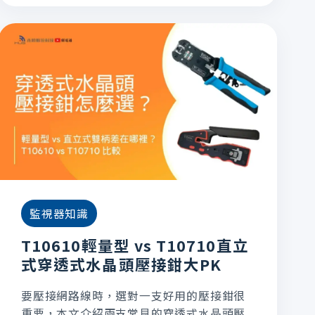
監視器知識
T10610輕量型 vs T10710直立
式穿透式水晶頭壓接鉗大PK
要壓接網路線時，選對一支好用的壓接鉗很
重要，本文介紹兩支常見的穿透式水晶頭壓