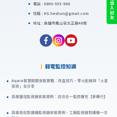
加入好友
電話 :
0800-555-968
信箱 :
HS.heshun@gmail.com
地址 :
高雄市鳳山區文正路48號
弱電監控知識
Aqara智慧開關安裝實戰：改盒技巧、零火配線與「火星
技術」全分享
高雄鹽埕監視器安裝案例：店住合一監控擴充【蔘藥行】
高雄鳥松對講機監視器安裝案例，工廠監視器對講機一次